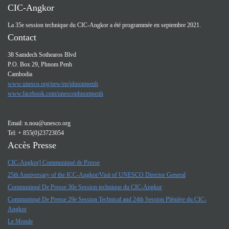
CIC-Angkor
La 35e session technique du CIC-Angkor a été programmée en septembre 2021.
Contact
38 Samdech Sothearos Blvd
P.O. Box 29, Phnom Penh
Cambodia
www.unesco.org/new/en/phnompenh
www.facebook.com/unescophnompenh
Email:
n.nou@unesco.org
Tel: + 855(0)23723054
Accès Presse
CIC-Angkor] Communiqué de Presse
25th Anniversary of the ICC-Angkor/Visit of UNESCO Director General
Communiqué De Presse 30e Session technique du CIC-Angkor
Communiqué De Presse 29e Session Technical and 24th Session Plénière du CIC-
Angkor
Le Monde