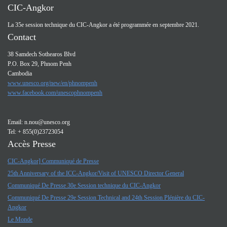
CIC-Angkor
La 35e session technique du CIC-Angkor a été programmée en septembre 2021.
Contact
38 Samdech Sothearos Blvd
P.O. Box 29, Phnom Penh
Cambodia
www.unesco.org/new/en/phnompenh
www.facebook.com/unescophnompenh
Email:
n.nou@unesco.org
Tel: + 855(0)23723054
Accès Presse
CIC-Angkor] Communiqué de Presse
25th Anniversary of the ICC-Angkor/Visit of UNESCO Director General
Communiqué De Presse 30e Session technique du CIC-Angkor
Communiqué De Presse 29e Session Technical and 24th Session Plénière du CIC-
Angkor
Le Monde