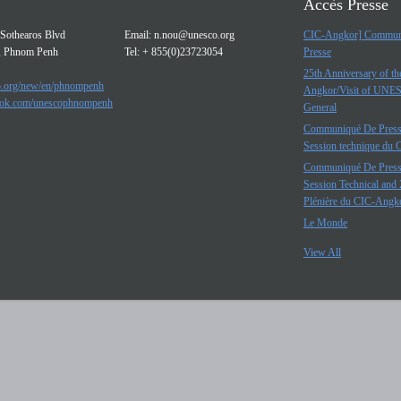
Accès Presse
Sothearos Blvd
Email:
n.nou@unesco.org
CIC-Angkor] Commun
, Phnom Penh
Tel: + 855(0)23723054
Presse
25th Anniversary of t
.org/new/en/phnompenh
Angkor/Visit of UNE
ok.com/unescophnompenh
General
Communiqué De Press
Session technique du
Communiqué De Press
Session Technical and 
Plénière du CIC-Angk
Le Monde
View All