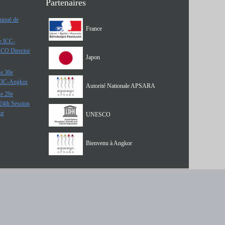
Partenaires
iqué de
France
he ICC-
SCO Director
Japon
e 30e
 CIC-Angkor
Autorité Nationale APSARA
e 29e
24th Session
or
UNESCO
Bienvenu à Angkor