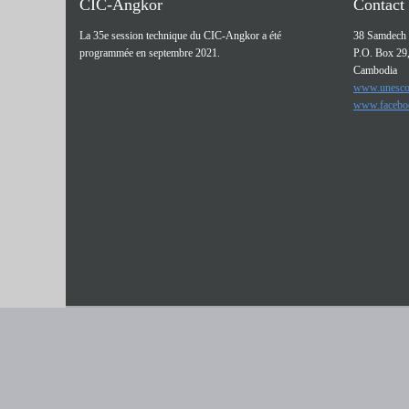
CIC-Angkor
Contact
La 35e session technique du CIC-Angkor a été
38 Samdech 
programmée en septembre 2021.
P.O. Box 29
Cambodia
www.unesco
www.facebo