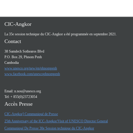
CIC-Angkor
La 35e session technique du CIC-Angkor a été programmée en septembre 2021.
Contact
38 Samdech Sothearos Blvd
P.O. Box 29, Phnom Penh
Cambodia
www.unesco.org/new/en/phnompenh
www.facebook.com/unescophnompenh
Email:
n.nou@unesco.org
Tel: + 855(0)23723054
Accès Presse
CIC-Angkor] Communiqué de Presse
25th Anniversary of the ICC-Angkor/Visit of UNESCO Director General
Communiqué De Presse 30e Session technique du CIC-Angkor