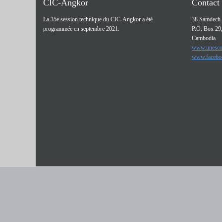
CIC-Angkor
Contact
La 35e session technique du CIC-Angkor a été
38 Samdech 
programmée en septembre 2021.
P.O. Box 29
Cambodia
www.unesco
www.facebo