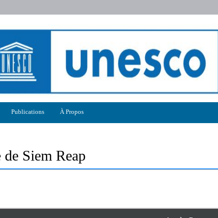
Publications
À Propos
re de Siem Reap