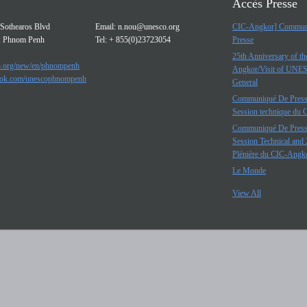
Accès Presse
Sothearos Blvd
Email:
n.nou@unesco.org
CIC-Angkor] Commun
, Phnom Penh
Tel: + 855(0)23723054
Presse
25th Anniversary of t
.org/new/en/phnompenh
Angkor/Visit of UNE
ok.com/unescophnompenh
General
Communiqué De Press
Session technique du
Communiqué De Press
Session Technical and 
Plénière du CIC-Angk
Le Monde
View All