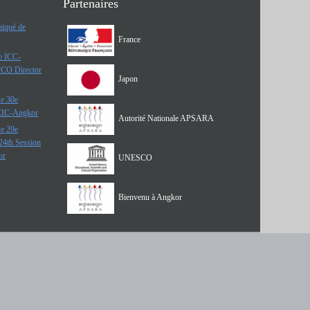
Partenaires
iqué de
France
he ICC-
SCO Director
Japon
e 30e
 CIC-Angkor
Autorité Nationale APSARA
e 29e
24th Session
or
UNESCO
Bienvenu à Angkor