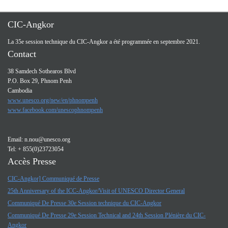
CIC-Angkor
La 35e session technique du CIC-Angkor a été programmée en septembre 2021.
Contact
38 Samdech Sothearos Blvd
P.O. Box 29, Phnom Penh
Cambodia
www.unesco.org/new/en/phnompenh
www.facebook.com/unescophnompenh
Email:
n.nou@unesco.org
Tel: + 855(0)23723054
Accès Presse
CIC-Angkor] Communiqué de Presse
25th Anniversary of the ICC-Angkor/Visit of UNESCO Director General
Communiqué De Presse 30e Session technique du CIC-Angkor
Communiqué De Presse 29e Session Technical and 24th Session Plénière du CIC-
Angkor