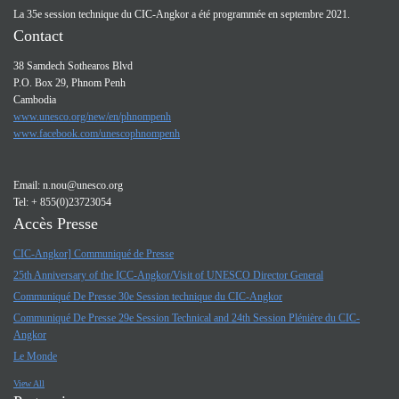
La 35e session technique du CIC-Angkor a été programmée en septembre 2021.
Contact
38 Samdech Sothearos Blvd
P.O. Box 29, Phnom Penh
Cambodia
www.unesco.org/new/en/phnompenh
www.facebook.com/unescophnompenh
Email:
n.nou@unesco.org
Tel: + 855(0)23723054
Accès Presse
CIC-Angkor] Communiqué de Presse
25th Anniversary of the ICC-Angkor/Visit of UNESCO Director General
Communiqué De Presse 30e Session technique du CIC-Angkor
Communiqué De Presse 29e Session Technical and 24th Session Plénière du CIC-
Angkor
Le Monde
View All