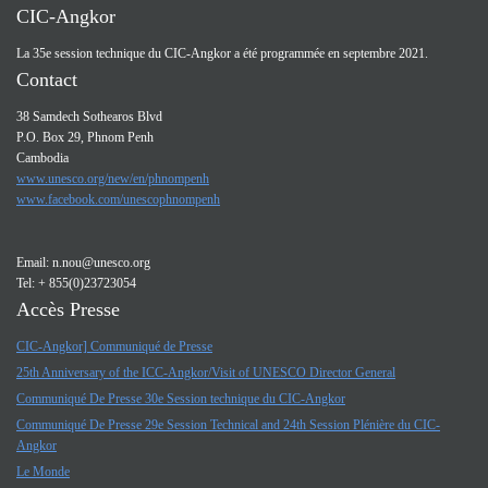
CIC-Angkor
La 35e session technique du CIC-Angkor a été programmée en septembre 2021.
Contact
38 Samdech Sothearos Blvd
P.O. Box 29, Phnom Penh
Cambodia
www.unesco.org/new/en/phnompenh
www.facebook.com/unescophnompenh
Email:
n.nou@unesco.org
Tel: + 855(0)23723054
Accès Presse
CIC-Angkor] Communiqué de Presse
25th Anniversary of the ICC-Angkor/Visit of UNESCO Director General
Communiqué De Presse 30e Session technique du CIC-Angkor
Communiqué De Presse 29e Session Technical and 24th Session Plénière du CIC-
Angkor
Le Monde