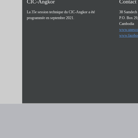
CIC-Angkor
Contact
La 35e session technique du CIC-Angkor a été
38 Samdech 
programmée en septembre 2021.
P.O. Box 29
Cambodia
www.unesco
www.facebo