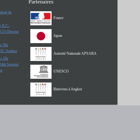
Partenaires
iqué de
France
he ICC-
SCO Director
Japon
e 30e
 CIC-Angkor
Autorité Nationale APSARA
e 29e
24th Session
or
UNESCO
Bienvenu à Angkor