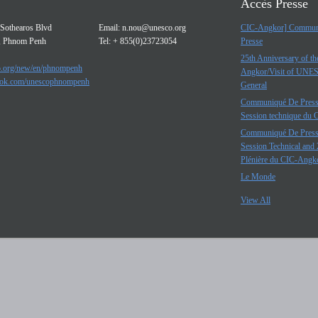
Accès Presse
Sothearos Blvd
Email:
n.nou@unesco.org
CIC-Angkor] Commun
, Phnom Penh
Tel: + 855(0)23723054
Presse
25th Anniversary of t
.org/new/en/phnompenh
Angkor/Visit of UNE
ok.com/unescophnompenh
General
Communiqué De Press
Session technique du
Communiqué De Press
Session Technical and 
Plénière du CIC-Angk
Le Monde
View All