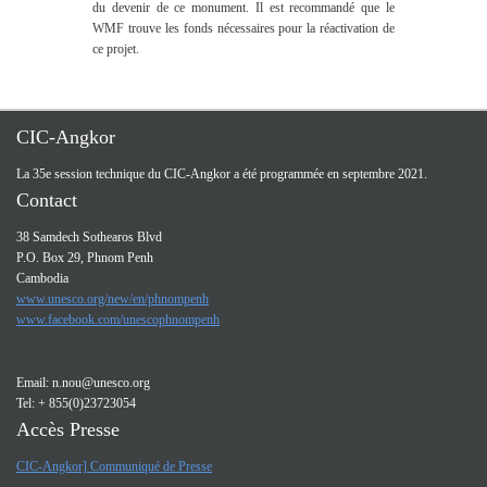
du devenir de ce monument. Il est recommandé que le
WMF trouve les fonds nécessaires pour la réactivation de
ce projet.
CIC-Angkor
La 35e session technique du CIC-Angkor a été programmée en septembre 2021.
Contact
38 Samdech Sothearos Blvd
P.O. Box 29, Phnom Penh
Cambodia
www.unesco.org/new/en/phnompenh
www.facebook.com/unescophnompenh
Email:
n.nou@unesco.org
Tel: + 855(0)23723054
Accès Presse
CIC-Angkor] Communiqué de Presse