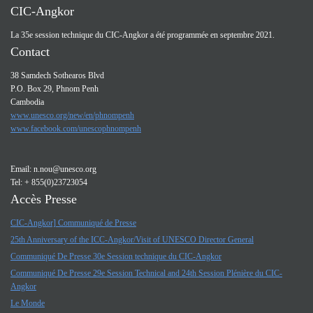
CIC-Angkor
La 35e session technique du CIC-Angkor a été programmée en septembre 2021.
Contact
38 Samdech Sothearos Blvd
P.O. Box 29, Phnom Penh
Cambodia
www.unesco.org/new/en/phnompenh
www.facebook.com/unescophnompenh
Email:
n.nou@unesco.org
Tel: + 855(0)23723054
Accès Presse
CIC-Angkor] Communiqué de Presse
25th Anniversary of the ICC-Angkor/Visit of UNESCO Director General
Communiqué De Presse 30e Session technique du CIC-Angkor
Communiqué De Presse 29e Session Technical and 24th Session Plénière du CIC-
Angkor
Le Monde