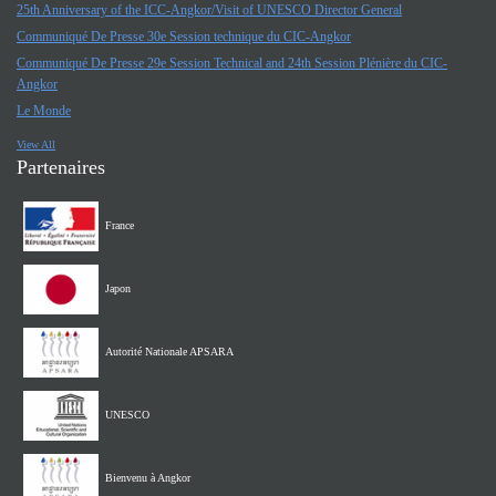
25th Anniversary of the ICC-Angkor/Visit of UNESCO Director General
Communiqué De Presse 30e Session technique du CIC-Angkor
Communiqué De Presse 29e Session Technical and 24th Session Plénière du CIC-
Angkor
Le Monde
View All
Partenaires
France
Japon
Autorité Nationale APSARA
UNESCO
Bienvenu à Angkor