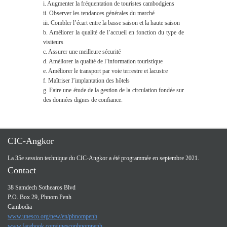
i. Augmenter la fréquentation de touristes cambodgiens
ii. Observer les tendances générales du marché
iii. Combler l’écart entre la basse saison et la haute saison
b. Améliorer la qualité de l’accueil en fonction du type de
visiteurs
c. Assurer une meilleure sécurité
d. Améliorer la qualité de l’information touristique
e. Améliorer le transport par voie terrestre et lacustre
f. Maîtriser l’implantation des hôtels
g. Faire une étude de la gestion de la circulation fondée sur
des données dignes de confiance.
CIC-Angkor
La 35e session technique du CIC-Angkor a été programmée en septembre 2021.
Contact
38 Samdech Sothearos Blvd
P.O. Box 29, Phnom Penh
Cambodia
www.unesco.org/new/en/phnompenh
www.facebook.com/unescophnompenh