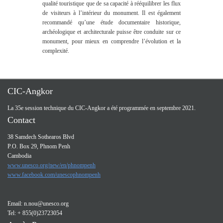
qualité touristique que de sa capacité à rééquilibrer les flux
de visiteurs à l’intérieur du monument. Il est également
recommandé qu’une étude documentaire historique,
archéologique et architecturale puisse être conduite sur ce
monument, pour mieux en comprendre l’évolution et la
complexité.
CIC-Angkor
La 35e session technique du CIC-Angkor a été programmée en septembre 2021.
Contact
38 Samdech Sothearos Blvd
P.O. Box 29, Phnom Penh
Cambodia
www.unesco.org/new/en/phnompenh
www.facebook.com/unescophnompenh
Email:
n.nou@unesco.org
Tel: + 855(0)23723054