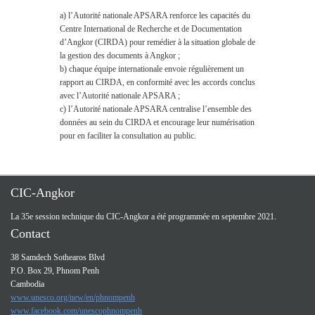
a) l’Autorité nationale APSARA renforce les capacités du
Centre International de Recherche et de Documentation
d’Angkor (CIRDA) pour remédier à la situation globale de
la gestion des documents à Angkor ;
b) chaque équipe internationale envoie régulièrement un
rapport au CIRDA, en conformité avec les accords conclus
avec l’Autorité nationale APSARA ;
c) l’Autorité nationale APSARA centralise l’ensemble des
données au sein du CIRDA et encourage leur numérisation
pour en faciliter la consultation au public.
CIC-Angkor
La 35e session technique du CIC-Angkor a été programmée en septembre 2021.
Contact
38 Samdech Sothearos Blvd
P.O. Box 29, Phnom Penh
Cambodia
www.unesco.org/new/en/phnompenh
www.facebook.com/unescophnompenh