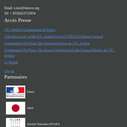
Email:
n.nou@unesco.org
Tel: + 855(0)23723054
Accès Presse
CIC-Angkor] Communiqué de Presse
25th Anniversary of the ICC-Angkor/Visit of UNESCO Director General
Communiqué De Presse 30e Session technique du CIC-Angkor
Communiqué De Presse 29e Session Technical and 24th Session Plénière du CIC-
Angkor
Le Monde
View All
Partenaires
France
Japon
Autorité Nationale APSARA