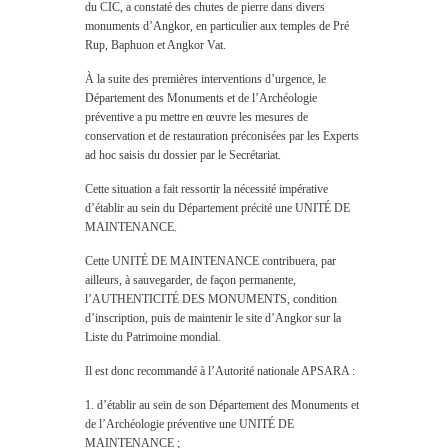
du CIC, a constaté des chutes de pierre dans divers
monuments d’Angkor, en particulier aux temples de Pré
Rup, Baphuon et Angkor Vat.
À la suite des premières interventions d’urgence, le
Département des Monuments et de l’Archéologie
préventive a pu mettre en œuvre les mesures de
conservation et de restauration préconisées par les Experts
ad hoc saisis du dossier par le Secrétariat.
Cette situation a fait ressortir la nécessité impérative
d’établir au sein du Département précité une UNITÉ DE
MAINTENANCE.
Cette UNITÉ DE MAINTENANCE contribuera, par
ailleurs, à sauvegarder, de façon permanente,
l’AUTHENTICITÉ DES MONUMENTS, condition
d’inscription, puis de maintenir le site d’Angkor sur la
Liste du Patrimoine mondial.
Il est donc recommandé à l’Autorité nationale APSARA :
1. d’établir au sein de son Département des Monuments et
de l’Archéologie préventive une UNITÉ DE
MAINTENANCE ;