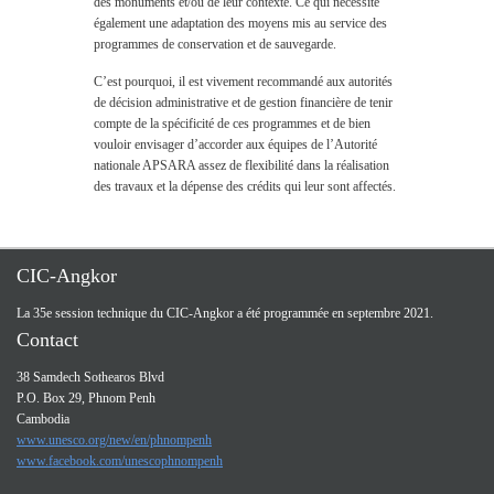
des monuments et/ou de leur contexte. Ce qui nécessite
également une adaptation des moyens mis au service des
programmes de conservation et de sauvegarde.
C’est pourquoi, il est vivement recommandé aux autorités
de décision administrative et de gestion financière de tenir
compte de la spécificité de ces programmes et de bien
vouloir envisager d’accorder aux équipes de l’Autorité
nationale APSARA assez de flexibilité dans la réalisation
des travaux et la dépense des crédits qui leur sont affectés.
CIC-Angkor
La 35e session technique du CIC-Angkor a été programmée en septembre 2021.
Contact
38 Samdech Sothearos Blvd
P.O. Box 29, Phnom Penh
Cambodia
www.unesco.org/new/en/phnompenh
www.facebook.com/unescophnompenh