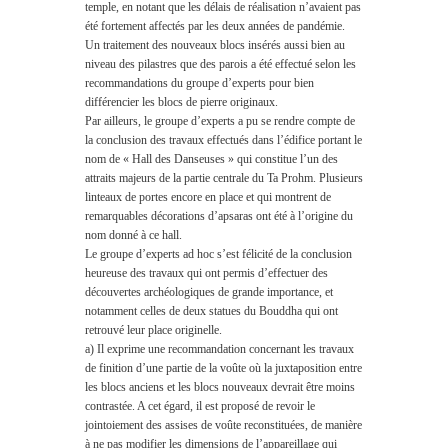
temple, en notant que les délais de réalisation n’avaient pas
été fortement affectés par les deux années de pandémie.
Un traitement des nouveaux blocs insérés aussi bien au
niveau des pilastres que des parois a été effectué selon les
recommandations du groupe d’experts pour bien
différencier les blocs de pierre originaux.
Par ailleurs, le groupe d’experts a pu se rendre compte de
la conclusion des travaux effectués dans l’édifice portant le
nom de « Hall des Danseuses » qui constitue l’un des
attraits majeurs de la partie centrale du Ta Prohm. Plusieurs
linteaux de portes encore en place et qui montrent de
remarquables décorations d’apsaras ont été à l’origine du
nom donné à ce hall.
Le groupe d’experts ad hoc s’est félicité de la conclusion
heureuse des travaux qui ont permis d’effectuer des
découvertes archéologiques de grande importance, et
notamment celles de deux statues du Bouddha qui ont
retrouvé leur place originelle.
a) Il exprime une recommandation concernant les travaux
de finition d’une partie de la voûte où la juxtaposition entre
les blocs anciens et les blocs nouveaux devrait être moins
contrastée. A cet égard, il est proposé de revoir le
jointoiement des assises de voûte reconstituées, de manière
à ne pas modifier les dimensions de l’appareillage qui