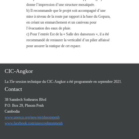
donne l’impression d’une structure mosaïquée.
b) Il recommande que le projet soit accompagné d’une
mise à niveau de la route par rapport à la base du Gopura,
en créant un emmarchement et un caniveau pour
l’évacuation des eaux de pluie.
c) Pour l’entrée Est de la « Salle des danseuses », il a été
recommandé de restaurer la verticalité d’un pilier affaissé
pour assurer la statique de cet espace.
CIC-Angkor
La 35e session technique du CIC-Angkor a été programmée en septembre 2021.
Contact
38 Samdech Sothearos Blvd
P.O. Box 29, Phnom Penh
Cambodia
www.unesco.org/new/en/phnompenh
www.facebook.com/unescophnompenh