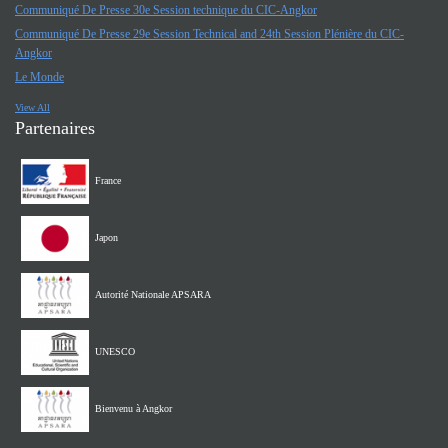
Communiqué De Presse 30e Session technique du CIC-Angkor
Communiqué De Presse 29e Session Technical and 24th Session Plénière du CIC-
Angkor
Le Monde
View All
Partenaires
France
Japon
Autorité Nationale APSARA
UNESCO
Bienvenu à Angkor