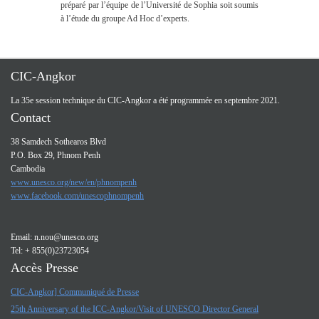
préparé par l’équipe de l’Université de Sophia soit soumis
à l’étude du groupe Ad Hoc d’experts.
CIC-Angkor
La 35e session technique du CIC-Angkor a été programmée en septembre 2021.
Contact
38 Samdech Sothearos Blvd
P.O. Box 29, Phnom Penh
Cambodia
www.unesco.org/new/en/phnompenh
www.facebook.com/unescophnompenh
Email:
n.nou@unesco.org
Tel: + 855(0)23723054
Accès Presse
CIC-Angkor] Communiqué de Presse
25th Anniversary of the ICC-Angkor/Visit of UNESCO Director General