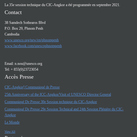
La 35e session technique du CIC-Angkor a été programmée en septembre 2021.
Contact
38 Samdech Sothearos Blvd
P.O. Box 29, Phnom Penh
Cambodia
www.unesco.org/new/en/phnompenh
www.facebook.com/unescophnompenh
Email:
n.nou@unesco.org
Tel: + 855(0)23723054
Accès Presse
CIC-Angkor] Communiqué de Presse
25th Anniversary of the ICC-Angkor/Visit of UNESCO Director General
Communiqué De Presse 30e Session technique du CIC-Angkor
Communiqué De Presse 29e Session Technical and 24th Session Plénière du CIC-
Angkor
Le Monde
View All