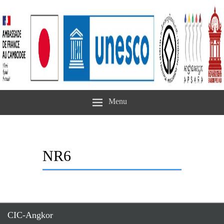
Menu
NR6
CIC-Angkor