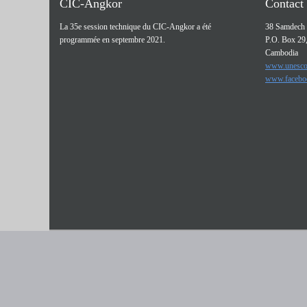
CIC-Angkor
Contact
La 35e session technique du CIC-Angkor a été
38 Samdech 
programmée en septembre 2021.
P.O. Box 29
Cambodia
www.unesco
www.facebo