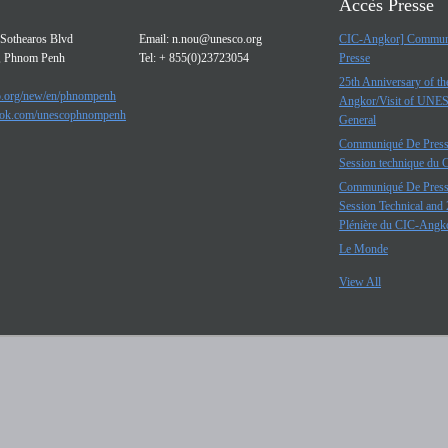
Accès Presse
Sothearos Blvd
Email:
n.nou@unesco.org
CIC-Angkor] Commun
, Phnom Penh
Tel: + 855(0)23723054
Presse
25th Anniversary of t
.org/new/en/phnompenh
Angkor/Visit of UNE
ok.com/unescophnompenh
General
Communiqué De Press
Session technique du
Communiqué De Press
Session Technical and 
Plénière du CIC-Angk
Le Monde
View All