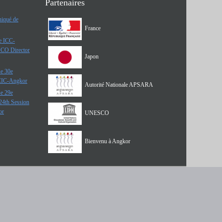
Partenaires
iqué de
France
he ICC-
SCO Director
Japon
e 30e
 CIC-Angkor
Autorité Nationale APSARA
e 29e
24th Session
or
UNESCO
Bienvenu à Angkor