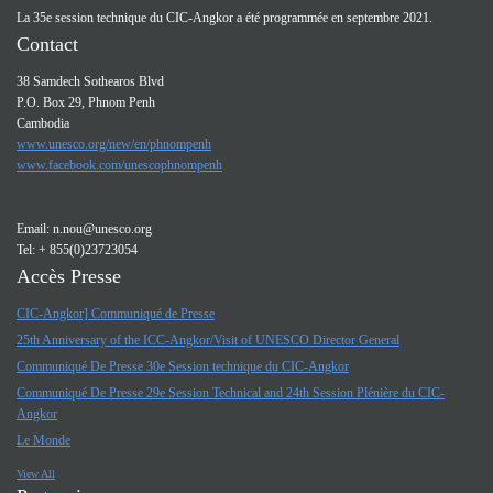
La 35e session technique du CIC-Angkor a été programmée en septembre 2021.
Contact
38 Samdech Sothearos Blvd
P.O. Box 29, Phnom Penh
Cambodia
www.unesco.org/new/en/phnompenh
www.facebook.com/unescophnompenh
Email:
n.nou@unesco.org
Tel: + 855(0)23723054
Accès Presse
CIC-Angkor] Communiqué de Presse
25th Anniversary of the ICC-Angkor/Visit of UNESCO Director General
Communiqué De Presse 30e Session technique du CIC-Angkor
Communiqué De Presse 29e Session Technical and 24th Session Plénière du CIC-
Angkor
Le Monde
View All