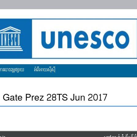
ការបោះពុម្ភផ្សាយ
អំពីអាយស៊ីស៊ី
Gate Prez 28TS Jun 2017