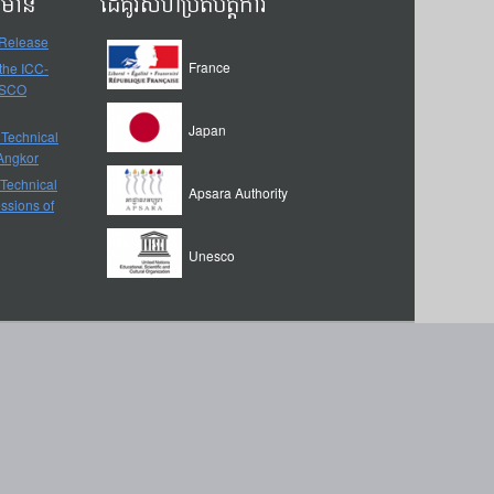
ត៌មាន
ដៃគូរសហប្រតិបត្តិការ
 Release
France
 the ICC-
ESCO
Japan
 Technical
-Angkor
 Technical
Apsara Authority
ssions of
Unesco