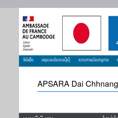
Primary
ទំព័រដើម
អ​នុសាសន៍អាយស៊ីស៊ី
របាយការណ៍សកម្មភាព
menu
APSARA Dai Chhnang 