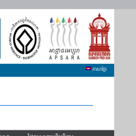
ភាសាខ្មែរ