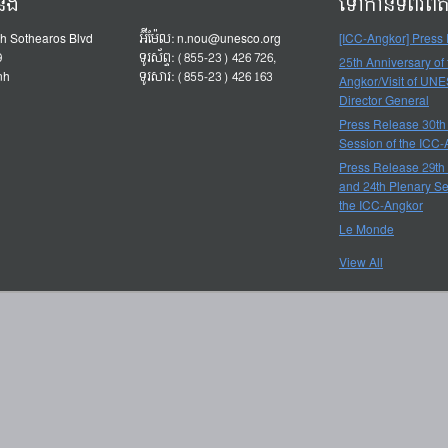
ំនង
ទៅកាន់ទំព័រព័
h Sothearos Blvd
អ៊ីម៉ែល:
n.nou@unesco.org
[ICC-Angkor] Press
9
ទូរស័ព្ទ: (855-23) 426 726,
25th Anniversary of
nh
ទូរសារ: (855-23) 426 163
Angkor/Visit of UN
Director General
Press Release 30th
Session of the ICC
Press Release 29th
and 24th Plenary Se
the ICC-Angkor
Le Monde
View All