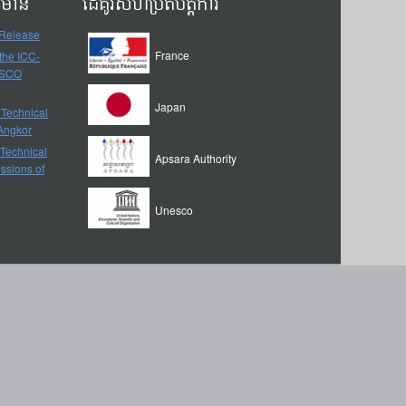
ត៌មាន
ដៃគូរសហប្រតិបត្តិការ
 Release
France
 the ICC-
ESCO
Japan
 Technical
-Angkor
 Technical
Apsara Authority
ssions of
Unesco