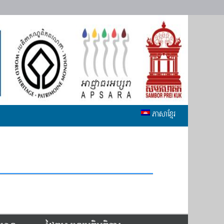
ភាសាខ្មែរ