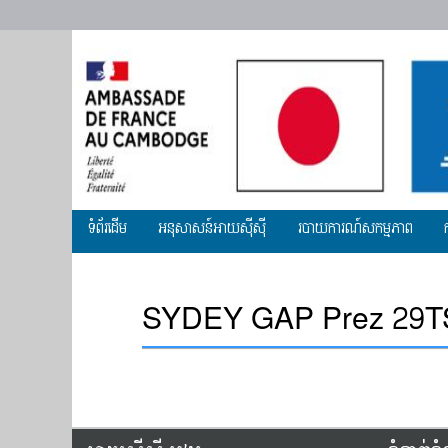
Primary
ទំព័រដើម
អ​នុសាសន៍អាយស៊ីស៊ី
របាយការណ៍សកម្មភាព
menu
SYDEY GAP Prez 29T