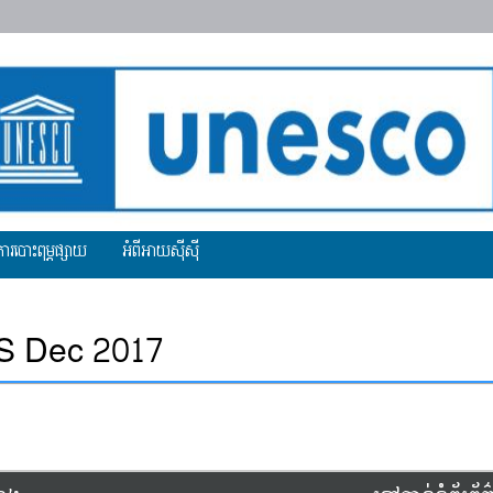
ការបោះពុម្ភផ្សាយ
អំពីអាយស៊ីស៊ី
S Dec 2017