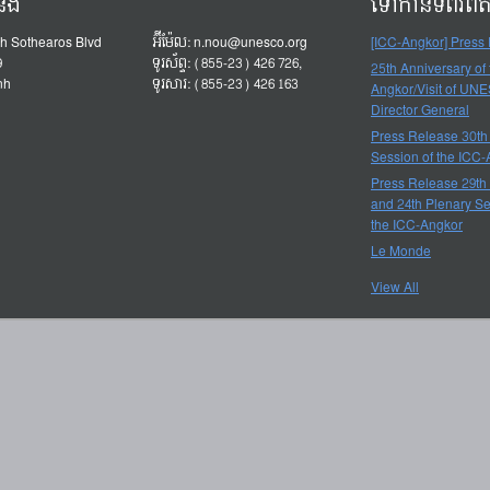
ំនង
ទៅកាន់ទំព័រព័
h Sothearos Blvd
អ៊ីម៉ែល:
n.nou@unesco.org
[ICC-Angkor] Press
9
ទូរស័ព្ទ: (855-23) 426 726,
25th Anniversary of
nh
ទូរសារ: (855-23) 426 163
Angkor/Visit of UN
Director General
Press Release 30th
Session of the ICC
Press Release 29th
and 24th Plenary Se
the ICC-Angkor
Le Monde
View All