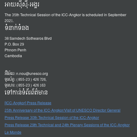
អាយស៊ីស៊ី-អង្គរ
The 35th Technical Session of the ICC-Angkor is scheduled in September
2021.
ទំនាក់ទំនង
38 Samdech Sothearos Blvd
P.O. Box 29
Phnom Penh
Cambodia
អ៊ីម៉ែល:
n.nou@unesco.org
ទូរស័ព្ទ: (855-23) 426 726,
ទូរសារ: (855-23) 426 163
ទៅកាន់ទំព័រព័ត៌មាន
[ICC-Angkor] Press Release
25th Anniversary of the ICC-Angkor/Visit of UNESCO Director General
Press Release 30th Technical Session of the ICC-Angkor
Press Release 29th Technical and 24th Plenary Sessions of the ICC-Angkor
Le Monde