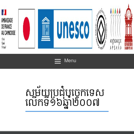
Menu
សម័យប្រជុំបច្ចេកទេស
លើកទី១៦ឆ្នាំ២០០៧