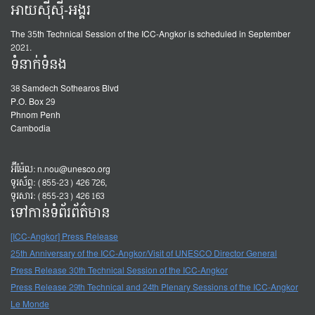
អាយស៊ីស៊ី-អង្គរ
The 35th Technical Session of the ICC-Angkor is scheduled in September
2021.
ទំនាក់ទំនង
38 Samdech Sothearos Blvd
P.O. Box 29
Phnom Penh
Cambodia
អ៊ីម៉ែល:
n.nou@unesco.org
ទូរស័ព្ទ: (855-23) 426 726,
ទូរសារ: (855-23) 426 163
ទៅកាន់ទំព័រព័ត៌មាន
[ICC-Angkor] Press Release
25th Anniversary of the ICC-Angkor/Visit of UNESCO Director General
Press Release 30th Technical Session of the ICC-Angkor
Press Release 29th Technical and 24th Plenary Sessions of the ICC-Angkor
Le Monde