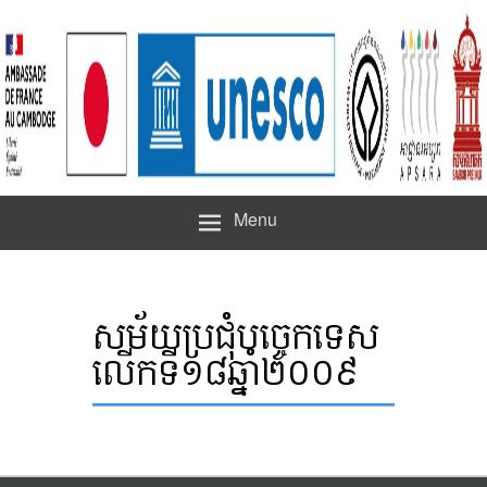
Menu
សម័យប្រជុំបច្ចេកទេស
លើកទី១៨ឆ្នាំ២០០៩