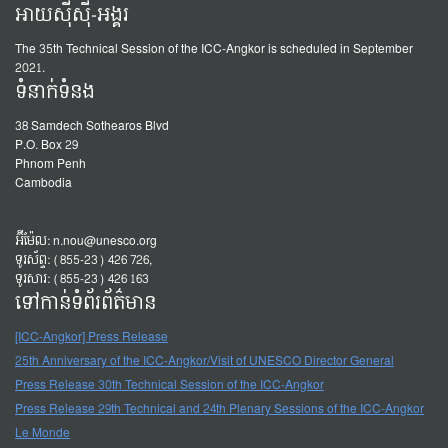
អាយស៊ីស៊ី-អង្គរ
The 35th Technical Session of the ICC-Angkor is scheduled in September
2021.
ទំនាក់ទំនង
38 Samdech Sothearos Blvd
P.O. Box 29
Phnom Penh
Cambodia
អ៊ីម៉ែល:
n.nou@unesco.org
ទូរស័ព្ទ: (855-23) 426 726,
ទូរសារ: (855-23) 426 163
ទៅកាន់ទំព័រព័ត៌មាន
[ICC-Angkor] Press Release
25th Anniversary of the ICC-Angkor/Visit of UNESCO Director General
Press Release 30th Technical Session of the ICC-Angkor
Press Release 29th Technical and 24th Plenary Sessions of the ICC-Angkor
Le Monde