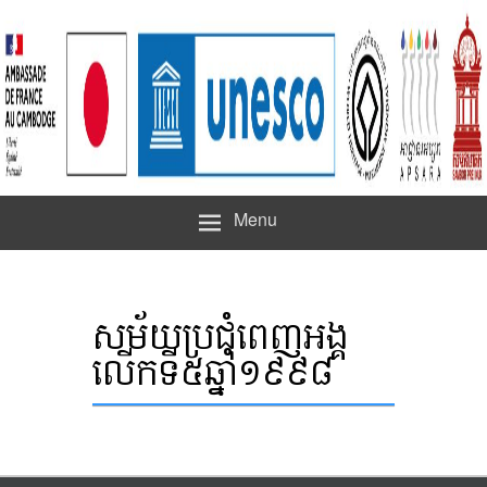
Menu
សម័យប្រជុំពេញអង្គ
លើកទី៥ឆ្នាំ១៩៩៨